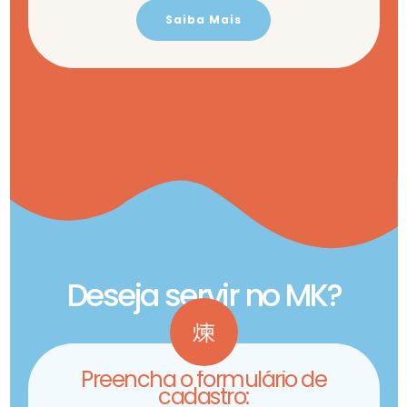
Saiba Mais
Deseja servir no MK?
Preencha o formulário de
cadastro: